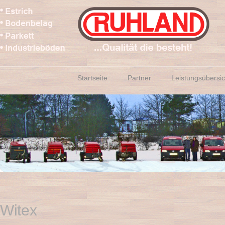
Startseite
Partner
Leistungsübersic
Witex