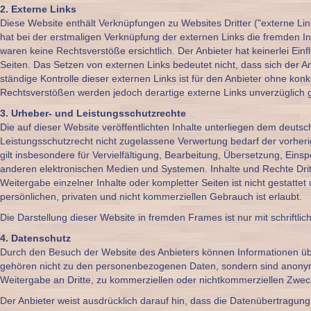
2. Externe Links
Diese Website enthält Verknüpfungen zu Websites Dritter ("externe Link
hat bei der erstmaligen Verknüpfung der externen Links die fremden I
waren keine Rechtsverstöße ersichtlich. Der Anbieter hat keinerlei Einf
Seiten. Das Setzen von externen Links bedeutet nicht, dass sich der A
ständige Kontrolle dieser externen Links ist für den Anbieter ohne ko
Rechtsverstößen werden jedoch derartige externe Links unverzüglich g
3. Urheber- und Leistungsschutzrechte
Die auf dieser Website veröffentlichten Inhalte unterliegen dem deu
Leistungsschutzrecht nicht zugelassene Verwertung bedarf der vorheri
gilt insbesondere für Vervielfältigung, Bearbeitung, Übersetzung, Ei
anderen elektronischen Medien und Systemen. Inhalte und Rechte Dritte
Weitergabe einzelner Inhalte oder kompletter Seiten ist nicht gestatte
persönlichen, privaten und nicht kommerziellen Gebrauch ist erlaubt.
Die Darstellung dieser Website in fremden Frames ist nur mit schriftlich
4. Datenschutz
Durch den Besuch der Website des Anbieters können Informationen übe
gehören nicht zu den personenbezogenen Daten, sondern sind anonymis
Weitergabe an Dritte, zu kommerziellen oder nichtkommerziellen Zwecken
Der Anbieter weist ausdrücklich darauf hin, dass die Datenübertragung