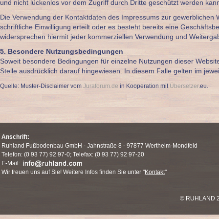
und nicht lückenlos vor dem Zugriff durch Dritte geschützt werden kan
Die Verwendung der Kontaktdaten des Impressums zur gewerblichen Wer
schriftliche Einwilligung erteilt oder es besteht bereits eine Geschäf
widersprechen hiermit jeder kommerziellen Verwendung und Weitergab
5. Besondere Nutzungsbedingungen
Soweit besondere Bedingungen für einzelne Nutzungen dieser Websit
Stelle ausdrücklich darauf hingewiesen. In diesem Falle gelten im jew
Quelle: Muster-Disclaimer vom
Juraforum.de
in Kooperation mit
Übersetzer
.eu.
Anschrift:
Ruhland Fußbodenbau GmbH - Jahnstraße 8 - 97877 Wertheim-Mondfeld
Telefon: (0 93 77) 92 97-0; Telefax: (0 93 77) 92 97-20
E-Mail:
Wir freuen uns auf Sie! Weitere Infos finden Sie unter "
Kontakt
"
© RUHLAND 2